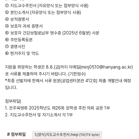
① 지도교수추천서 (자유양식 또는 첨부양식 사용)
② 본인소개서 (자유양식 또는 첨부양식 사용)
③ 성적증명서
④ 보호자 과세 증명서
⑤ 보호자 건강보험료납부 영수증 (2025년 6월분) 사본
⑥ 주민등록등본
⑦ 증명사진
⑧ 현거주지 및 약도
지원을 희망하는 학생은 8.8.(금)까지 이메일(minj0510@hanyang.ac.kr)
로 서류를 제출하여 주시기 바랍니다. (기한엄수)
*최종 선발자에 한해서 서류 원본(공업센터본관 412호) 제출 개별안내 예정
입니다.
첨부파일)
1. 은주육영회 2025학년도 제26회 장학생 추천 의뢰 공문 1부
2. 지도교수추천서 및 자기소개서 각 1부
# 첨부파일
1.(양식)지도교수추천서.hwp
(114,176 byte)